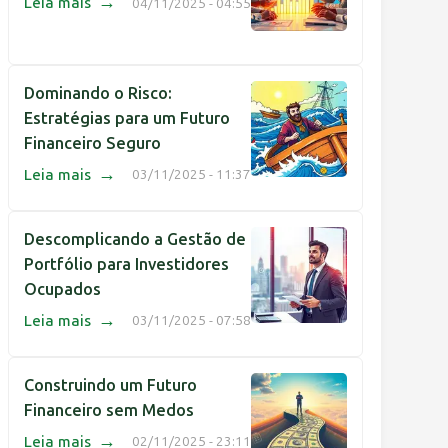
→
Leia mais
04/11/2025 - 04:55
Dominando o Risco:
Estratégias para um Futuro
Financeiro Seguro
→
Leia mais
03/11/2025 - 11:37
Descomplicando a Gestão de
Portfólio para Investidores
Ocupados
→
Leia mais
03/11/2025 - 07:58
Construindo um Futuro
Financeiro sem Medos
→
Leia mais
02/11/2025 - 23:11