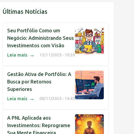
Últimas Notícias
Seu Portfólio Como um
Negócio: Administrando Seus
Investimentos com Visão
→
Leia mais
13/11/2025 - 10:20
Gestão Ativa de Portfólio: A
Busca por Retornos
Superiores
→
Leia mais
08/11/2025 - 14:45
A PNL Aplicada aos
Investimentos: Reprograme
Sua Mente Financeira